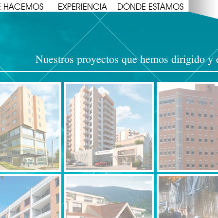
E HACEMOS
EXPERIENCIA
DÓNDE ESTÁMOS
Nuestros proyectos que hemos dirigido y 
O
PROYECTO
PROYECTO
ALTOS
TORRE
DE
EMPRESARIAL
MONTEARROYO
NAVARRA