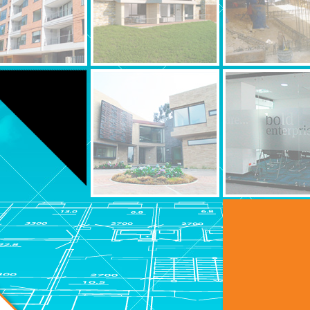
O
DISEÑOS
PROYECTO
N
CASA
CENTRO
EN
COMERCIAL
TENJO
LA
(CUNDINAMARCA)
OCASION
CAJA
ADECUACIÓN
EN
OFICINAS
TENJO
MULTINACIONAL
CUNDINAMARCA
OTTOBOCK