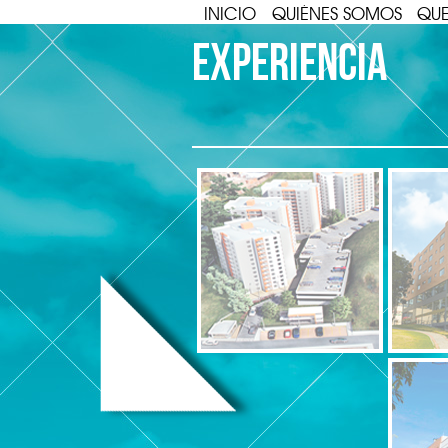
INICIO
QUIÉNES SOMOS
QU
EXPERIENCIA
Altos
PROYECT
de
BEST
Santa
WESTERN
Ines
DUITAMA
Duitama
NIVARI
Boyacá.
HOTEL